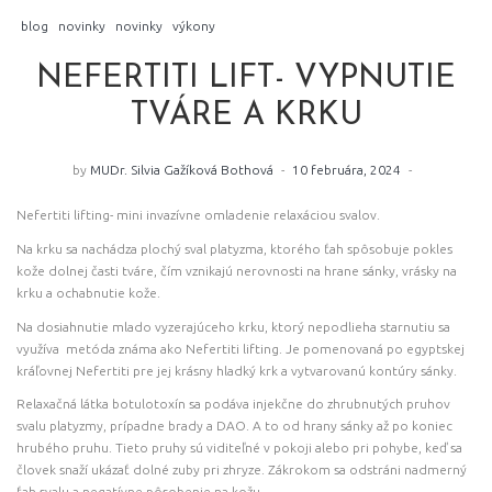
blog
novinky
novinky
výkony
NEFERTITI LIFT- VYPNUTIE
TVÁRE A KRKU
by
MUDr. Silvia Gažíková Bothová
10 februára, 2024
Nefertiti lifting- mini invazívne omladenie relaxáciou svalov.
Na krku sa nachádza plochý sval platyzma, ktorého ťah spôsobuje pokles
kože dolnej časti tváre, čím vznikajú nerovnosti na hrane sánky, vrásky na
krku a ochabnutie kože.
Na dosiahnutie mlado vyzerajúceho krku, ktorý nepodlieha starnutiu sa
využíva metóda známa ako Nefertiti lifting. Je pomenovaná po egyptskej
kráľovnej Nefertiti pre jej krásny hladký krk a vytvarovanú kontúry sánky.
Relaxačná látka botulotoxín sa podáva injekčne do zhrubnutých pruhov
svalu platyzmy, prípadne brady a DAO. A to od hrany sánky až po koniec
hrubého pruhu. Tieto pruhy sú viditeľné v pokoji alebo pri pohybe, keď sa
človek snaží ukázať dolné zuby pri zhryze. Zákrokom sa odstráni nadmerný
ťah svalu a negatívne pôsobenie na kožu.