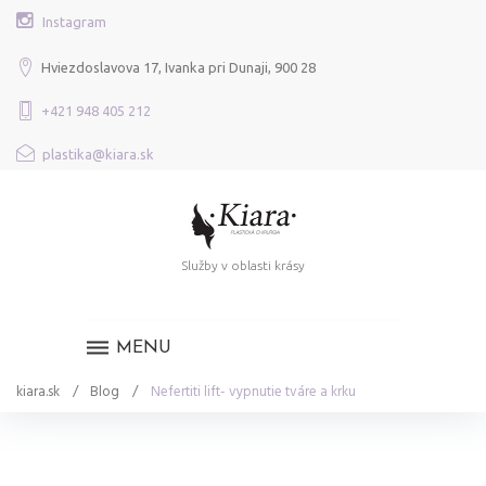
Skip
Instagram
to
content
Hviezdoslavova 17, Ivanka pri Dunaji, 900 28
+421 948 405 212
plastika@kiara.sk
Služby v oblasti krásy
MENU
kiara.sk
/
Blog
/
Nefertiti lift- vypnutie tváre a krku