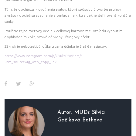
Tým, že dochádza k uvoľneniu svalov, ktoré spôsobujú tvorbu pruhov
a vrások docieli sa spevnenie a omladenie krku a pekne definovaná kontúra
sánky.
Použitie tejto metódy vedie k celkovej harmonizácii vzhľadu vypnutím
a vyhladením kože, vzniká očividný liftingový efekt.
Zákrok je nebolestivý, dĺžka trvania účinku je 3 až 6 mesiacov.
https://www.instagram.com/p/C3KlYPBqEhM/?
utm_source=ig_web_copy_link
Facebook
Twitter
Google+
Autor:
MUDr. Silvia
Gažíková Bothová