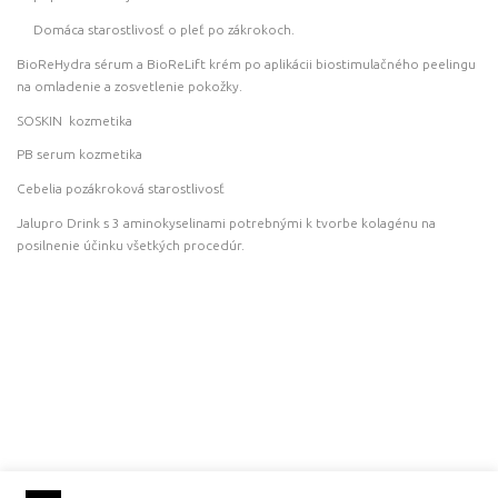
Domáca starostlivosť o pleť po zákrokoch.
BioReHydra sérum a BioReLift krém po aplikácii biostimulačného peelingu
na omladenie a zosvetlenie pokožky.
SOSKIN kozmetika
PB serum kozmetika
Cebelia pozákroková starostlivosť
Jalupro Drink s 3 aminokyselinami potrebnými k tvorbe kolagénu na
posilnenie účinku všetkých procedúr.