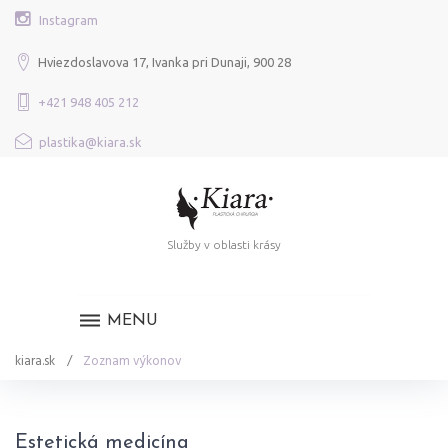
Skip
Instagram
to
content
Hviezdoslavova 17, Ivanka pri Dunaji, 900 28
+421 948 405 212
plastika@kiara.sk
Služby v oblasti krásy
MENU
kiara.sk
/
Zoznam výkonov
ZOZNAM
Estetická medicína
VÝKONOV