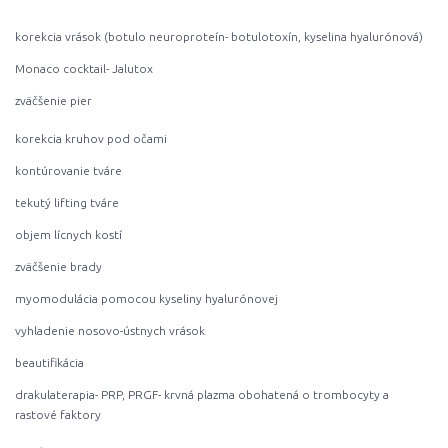
korekcia vrások (botulo neuroproteín- botulotoxín, kyselina hyalurónová)
Monaco cocktail- Jalutox
zväčšenie pier
korekcia kruhov pod očami
kontúrovanie tváre
tekutý lifting tváre
objem lícnych kostí
zväčšenie brady
myomodulácia pomocou kyseliny hyalurónovej
vyhladenie nosovo-ústnych vrások
beautifikácia
drakulaterapia- PRP, PRGF- krvná plazma obohatená o trombocyty a
rastové faktory