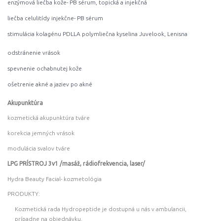
enzýmová liečba kože- PB sérum, topická a injekčná
liečba celulitídy injekčne- PB sérum
stimulácia kolagénu PDLLA polymliečna kyselina Juvelook, Lenisna
odstránenie vrások
spevnenie ochabnutej kože
ošetrenie akné a jaziev po akné
Akupunktúra
kozmetická akupunktúra tváre
korekcia jemných vrások
modulácia svalov tváre
LPG PRÍSTROJ 3v1 /masáž, rádiofrekvencia, laser/
Hydra Beauty Facial- kozmetológia
PRODUKTY:
Kozmetická rada Hydropeptide je dostupná u nás v ambulancii,
prípadne na objednávku.