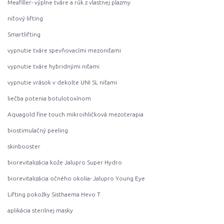
Meafiller- výplne tváre a rúk z vlastnej plazmy
niťový lifting
Smartlifting
vypnutie tváre spevňovacími mezoniťami
vypnutie tváre hybridnými niťami
vypnutie vrások v dekolte UNI SL niťami
liečba potenia botulotoxínom
Aquagold fine touch mikroihličková mezoterapia
biostimulačný peeling
skinbooster
biorevitalizácia kože Jalupro Super Hydro
biorevitalizácia očného okolia- Jalupro Young Eye
Lifting pokožky Sisthaema Hevo T
aplikácia sterilnej masky