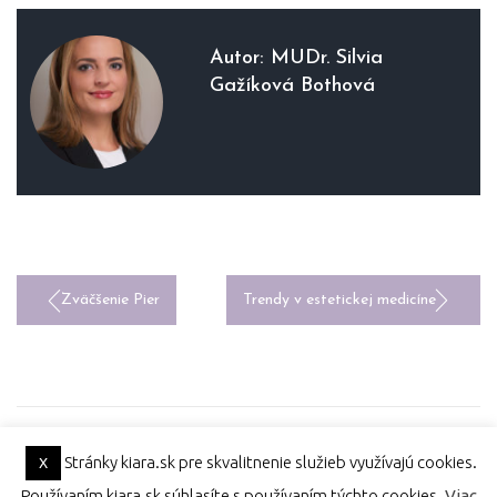
Autor:
MUDr. Silvia
Gažíková Bothová
NAVIGÁCIA
Zväčšenie Pier
Trendy v estetickej medicíne
V
ČLÁNKU
Stránky kiara.sk pre skvalitnenie služieb využívajú cookies.
X
Používaním kiara.sk súhlasíte s používaním týchto cookies.
Viac