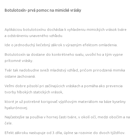
Botulotoxín- prvá pomoc na mimické vrásky
Aplikáciou botulotoxínu dochádza k vyhladeniu mimických vrások tváre
a odstráneniu unaveného vzhľadu.
Ide o jednoduchý liečebný zákrok s výrazným efektom omladenia.
Botulotoxín sa dostane do konkrétneho svalu, uvoľní ho a tým vypne
prítomné vrásky.
Tvár tak nadobudne svieži mladistvý vzhľad, pričom prirodzená mimika
ostane zachovaná.
Veľmi dobre pôsobí pri začínajúcich vráskach a pomáha ako prevencia
tvorby hlbokých statických vrások,
ktoré je už potrebné korigovať výplňovým materiálom na báze kyseliny
hyalurónovej.
Najčastejšie sa používa v hornej časti tváre, v okolí očí, medzi obočím a na
čele.
Efekt zákroku nastupuje od 3.dňa, úplne sa rozvinie do dvoch týždňov.