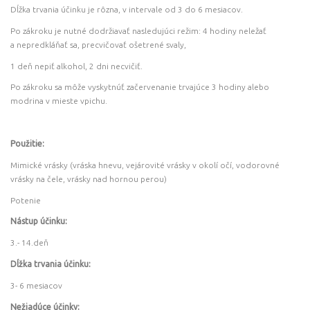
Dĺžka trvania účinku je rôzna, v intervale od 3 do 6 mesiacov.
Po zákroku je nutné dodržiavať nasledujúci režim: 4 hodiny neležať
a nepredkláňať sa, precvičovať ošetrené svaly,
1 deň nepiť alkohol, 2 dni necvičiť.
Po zákroku sa môže vyskytnúť začervenanie trvajúce 3 hodiny alebo
modrina v mieste vpichu.
Použitie:
Mimické vrásky (vráska hnevu, vejárovité vrásky v okolí očí, vodorovné
vrásky na čele, vrásky nad hornou perou)
Potenie
Nástup účinku:
3.- 14.deň
Dĺžka trvania účinku:
3- 6 mesiacov
Nežiadúce účinky: