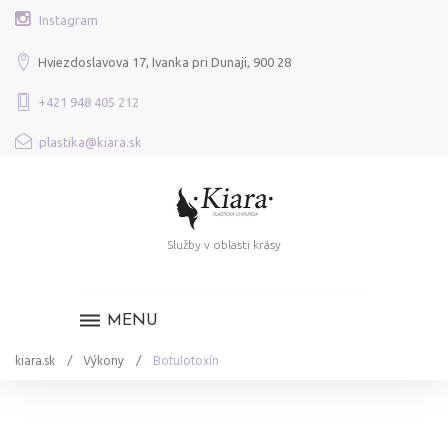
Skip
Instagram
to
content
Hviezdoslavova 17, Ivanka pri Dunaji, 900 28
+421 948 405 212
plastika@kiara.sk
Služby v oblasti krásy
MENU
kiara.sk
/
Výkony
/
Botulotoxín