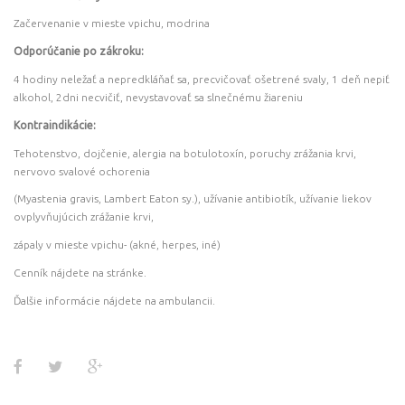
Začervenanie v mieste vpichu, modrina
Odporúčanie po zákroku:
4 hodiny neležať a nepredkláňať sa, precvičovať ošetrené svaly, 1 deň nepiť
alkohol, 2dni necvičiť, nevystavovať sa slnečnému žiareniu
Kontraindikácie:
Tehotenstvo, dojčenie, alergia na botulotoxín, poruchy zrážania krvi,
nervovo svalové ochorenia
(Myastenia gravis, Lambert Eaton sy.), užívanie antibiotík, užívanie liekov
ovplyvňujúcich zrážanie krvi,
zápaly v mieste vpichu- (akné, herpes, iné)
Cenník nájdete na stránke.
Ďalšie informácie nájdete na ambulancii.
Facebook
Twitter
Google+