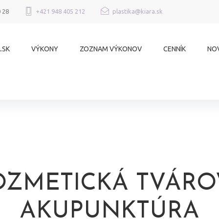
0 28
+421 948 405 212
plastika@kiara.sk
.SK
VÝKONY
ZOZNAM VÝKONOV
CENNÍK
NO
OZMETICKÁ TVÁRO
AKUPUNKTÚRA