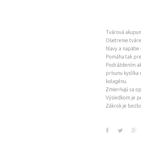
Tvárová akupun
Ošetrenie tváre
hlavy a napätie
Pomáha tak prek
Podráždením ak
prísunu kyslíka
kolagénu.
Zmierňujú sa op
Výsledkom je pe
Zákrok je bezbo
Facebook
Twitter
G