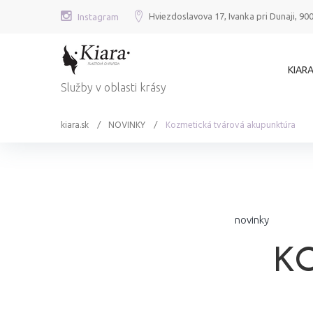
Skip
Hviezdoslavova 17, Ivanka pri Dunaji, 90
Instagram
to
content
KIARA
Služby v oblasti krásy
kiara.sk
/
NOVINKY
/
Kozmetická tvárová akupunktúra
novinky
K