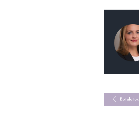
NAV
Botulotoxí
V
ČLÁ