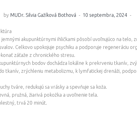
by
MUDr. Silvia Gažíková Bothová
10 septembra, 2024
ktúra
 jemnými akupunktúrnymi ihličkami pôsobí uvoľnujúco na telo, z
 svalov. Celkovo upokojuje psychiku a podporuje regeneráciu or
onať záťaže z chronického stresu.
upunktúrnych bodov dochádza lokálne k prekrveniu tkanív, z
 do tkanív, zrýchleniu metabolizmu, k lymfatickej drenáži, podp
uchy tváre, redukujú sa vrásky a spevňuje sa koža.
vná, pružná, žiarivá pokožka a uvoľnenie tela.
lestný, trvá 20 minút.
oogle+