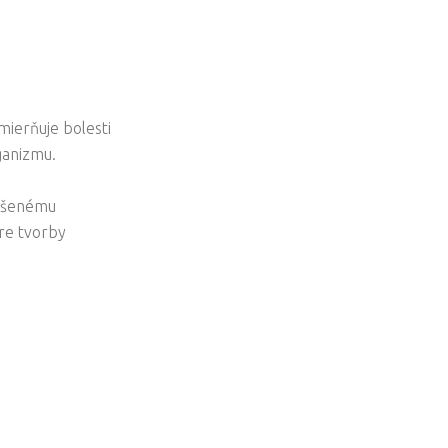
mierňuje bolesti
ganizmu.
výšenému
ore tvorby