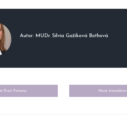
Autor:
MUDr. Silvia Gažíková Bothová
IGÁCIA
n Proti Poteniu
Nové stimulátor
NKU