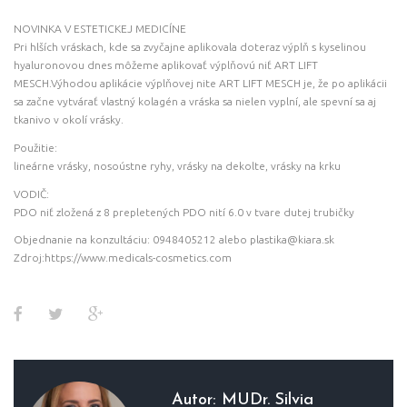
NOVINKA V ESTETICKEJ MEDICÍNE
Pri hlších vráskach, kde sa zvyčajne aplikovala doteraz výplň s kyselinou
hyaluronovou dnes môžeme aplikovať výplňovú niť ART LIFT
MESCH.Výhodou aplikácie výplňovej nite ART LIFT MESCH je, že po aplikácii
sa začne vytvárať vlastný kolagén a vráska sa nielen vyplní, ale spevní sa aj
tkanivo v okolí vrásky.
Použitie:
lineárne vrásky, nosoústne ryhy, vrásky na dekolte, vrásky na krku
VODIČ:
PDO niť zložená z 8 prepletených PDO nití 6.0 v tvare dutej trubičky
Objednanie na konzultáciu: 0948405212 alebo plastika@kiara.sk
Zdroj:https://www.medicals-cosmetics.com
Facebook
Twitter
Google+
Autor:
MUDr. Silvia