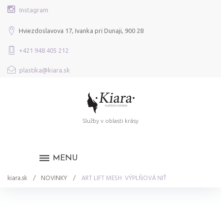
Skip
Instagram
to
content
Hviezdoslavova 17, Ivanka pri Dunaji, 900 28
+421 948 405 212
plastika@kiara.sk
Služby v oblasti krásy
MENU
kiara.sk
/
NOVINKY
/
ART LIFT MESH VÝPLŇOVÁ NIŤ