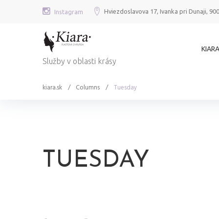
Skip
Hviezdoslavova 17, Ivanka pri Dunaji, 90
Instagram
to
content
KIARA
Služby v oblasti krásy
kiara.sk
/
Columns
/
Tuesday
TUESDAY