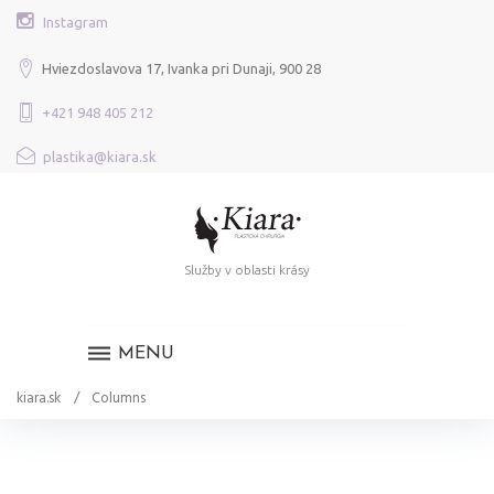
Skip
Instagram
to
content
Hviezdoslavova 17, Ivanka pri Dunaji, 900 28
+421 948 405 212
plastika@kiara.sk
Služby v oblasti krásy
MENU
kiara.sk
/
Columns