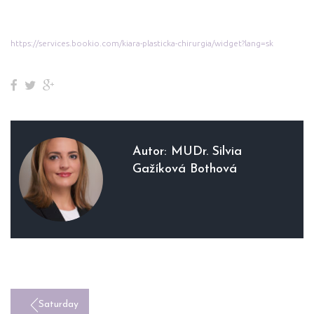
https://services.bookio.com/kiara-plasticka-chirurgia/widget?lang=sk
Facebook
Twitter
Google+
Autor:
MUDr. Silvia
Gažíková Bothová
NAVIGÁCIA
Saturday
V